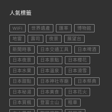
人氣標籤
WiFi
世界遺產
匯率
博物館
地雷
壽司
夜景
展望台
新聞時事
日本交通工具
日本啤酒
日本夜景
日本景點
日本櫻花
日本水果
日本溫泉
日本滑雪
日本甜點
日本神社寺廟
日本祭典
日本秘湯
日本美食
日本花火
日本賞楓
登富士山
租車