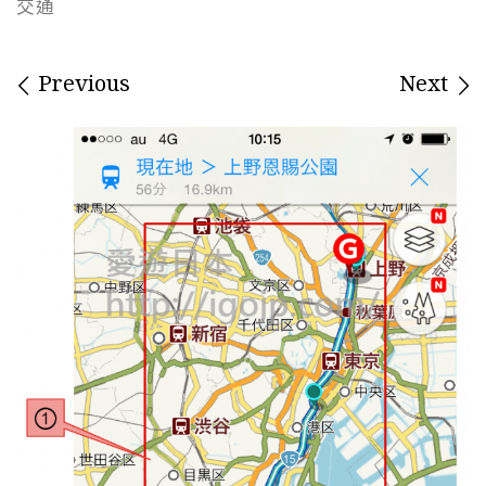
交通
Images navigation
Previous
Next