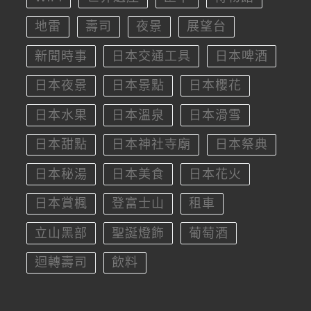
地雷
壽司
夜景
展望台
新聞時事
日本交通工具
日本啤酒
日本夜景
日本景點
日本櫻花
日本水果
日本溫泉
日本滑雪
日本甜點
日本神社寺廟
日本祭典
日本秘湯
日本美食
日本花火
日本賞楓
登富士山
租車
立山黑部
聖誕燈飾
葡萄酒
迴轉壽司
飲料