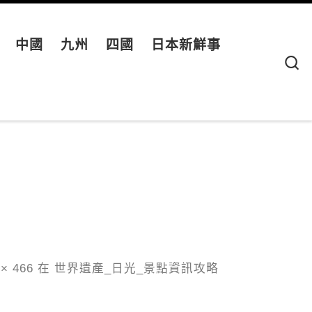
中國
九州
四國
日本新鮮事
S
× 466
在
世界遺產_日光_景點資訊攻略