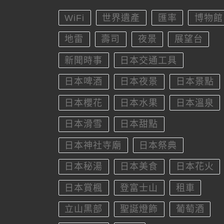
WiFi
世界遺產
匯率
博物館
地雷
壽司
夜景
展望台
新聞時事
日本交通工具
日本啤酒
日本夜景
日本景點
日本櫻花
日本水果
日本溫泉
日本滑雪
日本甜點
日本神社寺廟
日本祭典
日本秘湯
日本美食
日本花火
日本賞楓
登富士山
租車
立山黑部
聖誕燈飾
葡萄酒