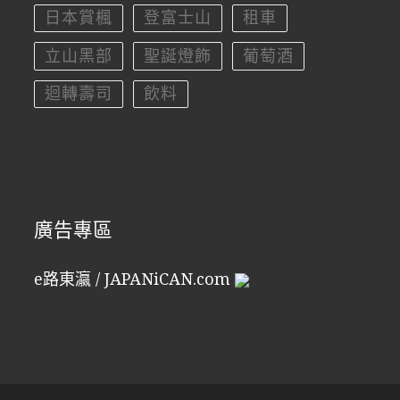
日本賞楓
登富士山
租車
立山黑部
聖誕燈飾
葡萄酒
迴轉壽司
飲料
廣告專區
e路東瀛 / JAPANiCAN.com