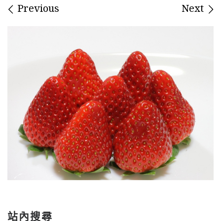
Images navigation
Previous
Next
站內搜尋