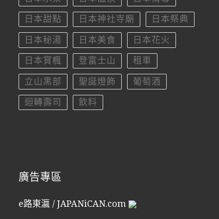
日本甜點
日本神社寺廟
日本祭典
日本秘湯
日本美食
日本花火
日本賞楓
登富士山
租車
立山黑部
聖誕燈飾
葡萄酒
迴轉壽司
飲料
廣告專區
e路東瀛 / JAPANiCAN.com