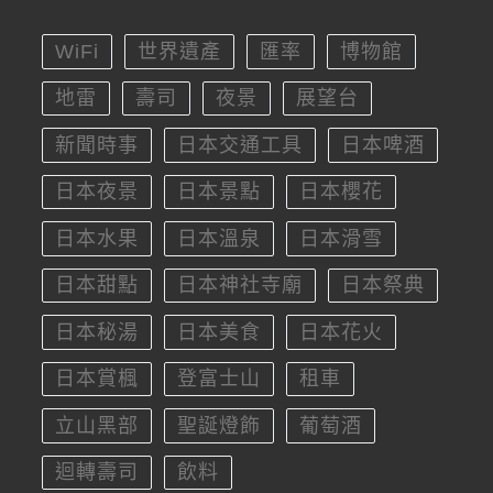
WiFi
世界遺產
匯率
博物館
地雷
壽司
夜景
展望台
新聞時事
日本交通工具
日本啤酒
日本夜景
日本景點
日本櫻花
日本水果
日本溫泉
日本滑雪
日本甜點
日本神社寺廟
日本祭典
日本秘湯
日本美食
日本花火
日本賞楓
登富士山
租車
立山黑部
聖誕燈飾
葡萄酒
迴轉壽司
飲料