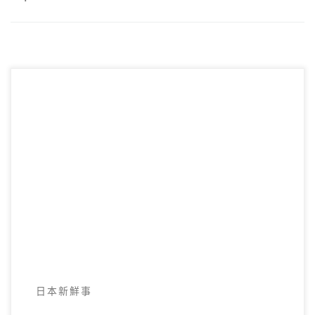
自2022年6月10日起，日本開放訪日觀光客。
目前只開放團體旅遊，每日開放人數為2萬
人。 開放對象區 […]
日本新鮮事