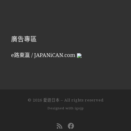
廣告專區
e路東瀛 / JAPANiCAN.com
© 2026
愛遊日本
–
All rights reserved
Designed with
igojp