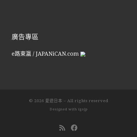
廣告專區
e路東瀛 / JAPANiCAN.com
© 2026
愛遊日本
–
All rights reserved
Designed with
igojp