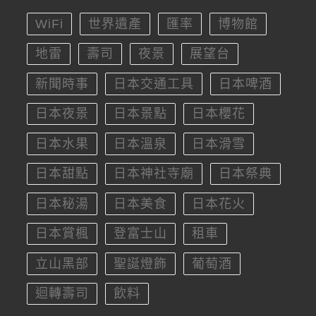
WiFi
世界遺產
匯率
博物館
地雷
壽司
夜景
展望台
新聞時事
日本交通工具
日本啤酒
日本夜景
日本景點
日本櫻花
日本水果
日本溫泉
日本滑雪
日本甜點
日本神社寺廟
日本祭典
日本秘湯
日本美食
日本花火
日本賞楓
登富士山
租車
立山黑部
聖誕燈飾
葡萄酒
迴轉壽司
飲料