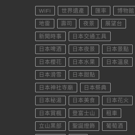
WiFi
世界遺產
匯率
博物館
地雷
壽司
夜景
展望台
新聞時事
日本交通工具
日本啤酒
日本夜景
日本景點
日本櫻花
日本水果
日本溫泉
日本滑雪
日本甜點
日本神社寺廟
日本祭典
日本秘湯
日本美食
日本花火
日本賞楓
登富士山
租車
立山黑部
聖誕燈飾
葡萄酒