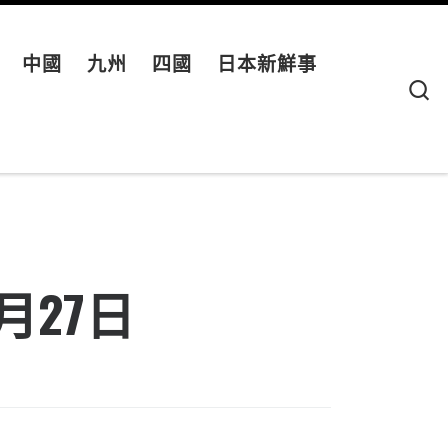
中國
九州
四國
日本新鮮事
S
7月27日