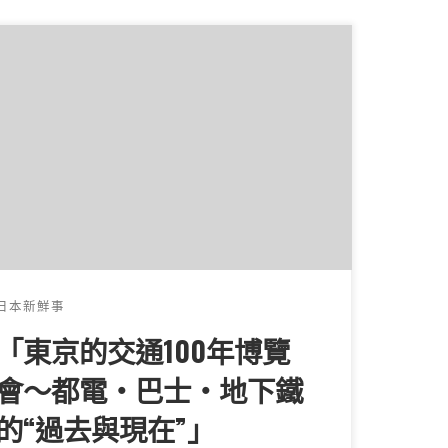
東京的交通100年博覽會～都電・巴士・
下鐵的“過去與現在”」 博覽會日期： 2
…]
日本新鮮事
「東京的交通100年博覽
會～都電・巴士・地下鐵
的“過去與現在”」