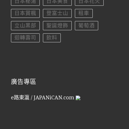
日本秘湯
日本美食
日本花火
日本賞楓
登富士山
租車
立山黑部
聖誕燈飾
葡萄酒
迴轉壽司
飲料
廣告專區
e路東瀛 / JAPANiCAN.com