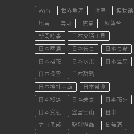
WiFi
世界遺產
匯率
博物館
地雷
壽司
夜景
展望台
新聞時事
日本交通工具
日本啤酒
日本夜景
日本景點
日本櫻花
日本水果
日本溫泉
日本滑雪
日本甜點
日本神社寺廟
日本祭典
日本秘湯
日本美食
日本花火
日本賞楓
登富士山
租車
立山黑部
聖誕燈飾
葡萄酒