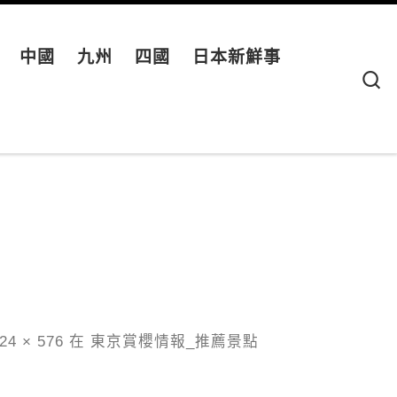
中國
九州
四國
日本新鮮事
S
24 × 576
在
東京賞櫻情報_推薦景點