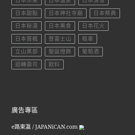
日本水果
日本溫泉
日本滑雪
日本甜點
日本神社寺廟
日本祭典
日本秘湯
日本美食
日本花火
日本賞楓
登富士山
租車
立山黑部
聖誕燈飾
葡萄酒
迴轉壽司
飲料
廣告專區
e路東瀛 / JAPANiCAN.com