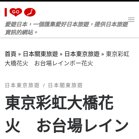
Skip to content
愛遊日本，一個匯集愛好日本旅遊，提供日本旅遊
M
資訊的網站。
首頁
»
日本關東旅遊
»
日本東京旅遊
»
東京彩虹
大橋花火 お台場レインボー花火
日本東京旅遊
日本關東旅遊
東京彩虹大橋花
火 お台場レイン