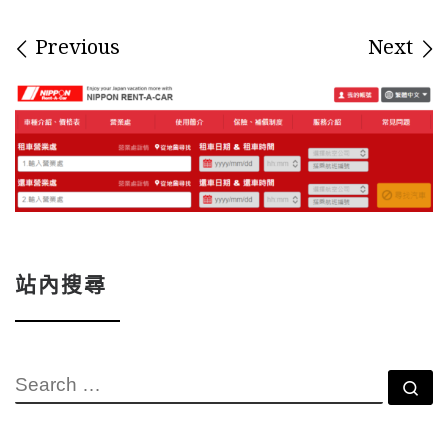
Images navigation
Previous
Next
站內搜尋
SEARCH
Se