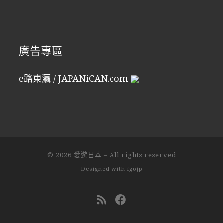
廣告專區
e路東瀛 / JAPANiCAN.com
© 2026
愛遊日本
–
All rights reserved
Designed with
igojp