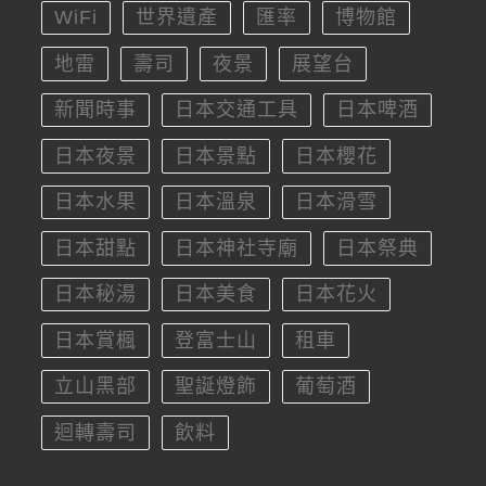
WiFi
世界遺產
匯率
博物館
地雷
壽司
夜景
展望台
新聞時事
日本交通工具
日本啤酒
日本夜景
日本景點
日本櫻花
日本水果
日本溫泉
日本滑雪
日本甜點
日本神社寺廟
日本祭典
日本秘湯
日本美食
日本花火
日本賞楓
登富士山
租車
立山黑部
聖誕燈飾
葡萄酒
迴轉壽司
飲料