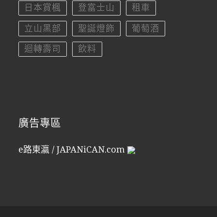
日本賞楓
登富士山
租車
立山黑部
聖誕燈飾
葡萄酒
迴轉壽司
飲料
廣告專區
e路東瀛 / JAPANiCAN.com