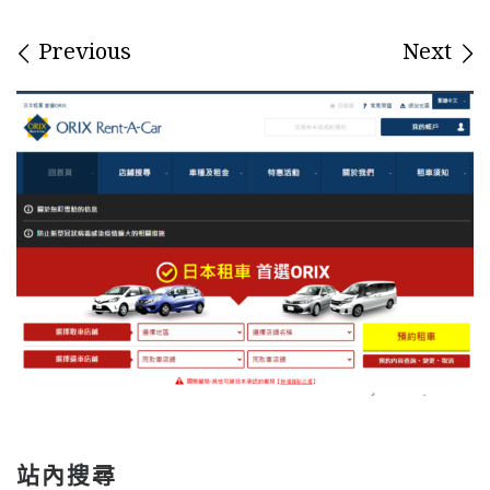
Images navigation
Previous
Next
站內搜尋