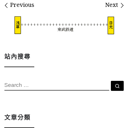
Images navigation
Previous
Next
站內搜尋
SEARCH
Se
文章分類