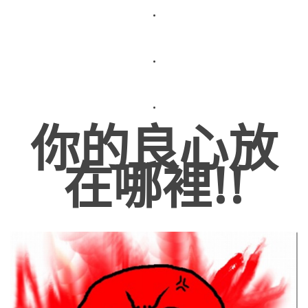
.
.
.
你的良心放
在哪裡!!