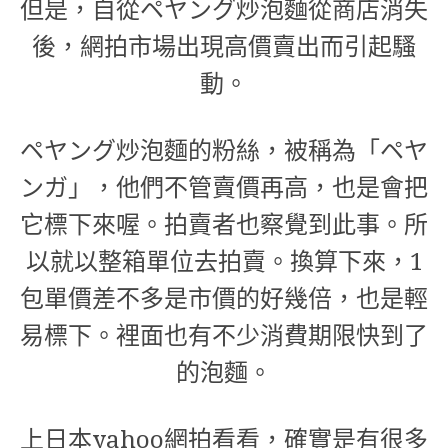
但是，自從ペヤング炒泡麵從商店消失
後，網拍市場出現高價賣出而引起騷
動。
ペヤング炒泡麵的粉絲，被稱為「ペヤ
ンガ」，他們不管賣價再高，也是會把
它標下來喔。拍賣者也察覺到此事。所
以就以整箱單位去拍賣。換算下來，1
包單價差不多是市價的好幾倍，也是輕
易標下。裡面也有不少消費期限快到了
的泡麵。
上日本yahoo網拍看看，確實是有很多