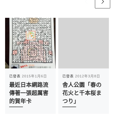
已發表
2015年1月6日
已發表
2012年3月8日
最近日本網路流
舎人公園「春の
傳著一張超厲害
花火と千本桜ま
的賀年卡
つり」