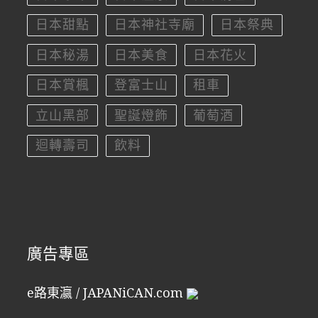
日本甜點
日本神社寺廟
日本祭典
日本秘湯
日本美食
日本花火
日本賞楓
登富士山
租車
立山黑部
聖誕燈飾
葡萄酒
迴轉壽司
飲料
廣告專區
e路東瀛 / JAPANiCAN.com