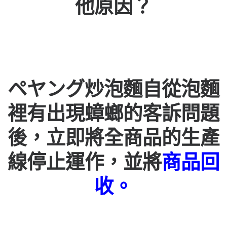
他原因？
ペヤング炒泡麵自從泡麵
裡有出現蟑螂的客訴問題
後，
立即將全商品的生產
線停止運作，並將
商品回
收。