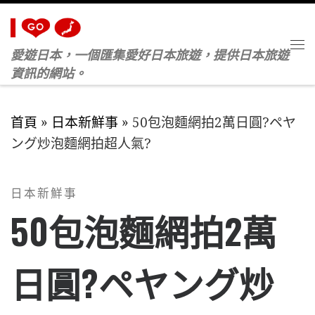
Skip to content
愛遊日本，一個匯集愛好日本旅遊，提供日本旅遊
M
資訊的網站。
首頁
»
日本新鮮事
»
50包泡麵網拍2萬日圓?ペヤ
ング炒泡麵網拍超人氣?
日本新鮮事
50包泡麵網拍2萬
日圓?ペヤング炒