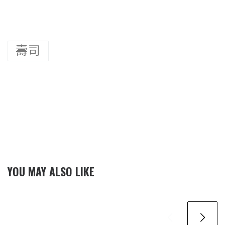
壽司
YOU MAY ALSO LIKE