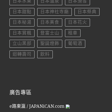
日本水果
日本溫泉
日本滑雪
日本甜點
日本神社寺廟
日本祭典
日本秘湯
日本美食
日本花火
日本賞楓
登富士山
租車
立山黑部
聖誕燈飾
葡萄酒
迴轉壽司
飲料
廣告專區
e路東瀛 / JAPANiCAN.com