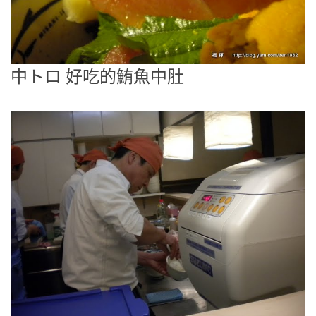
中トロ 好吃的鮪魚中肚