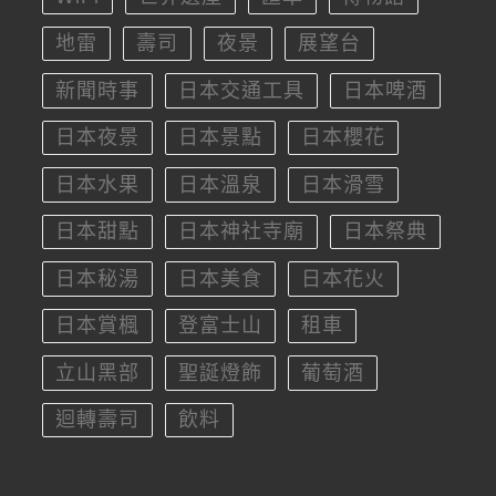
地雷
壽司
夜景
展望台
新聞時事
日本交通工具
日本啤酒
日本夜景
日本景點
日本櫻花
日本水果
日本溫泉
日本滑雪
日本甜點
日本神社寺廟
日本祭典
日本秘湯
日本美食
日本花火
日本賞楓
登富士山
租車
立山黑部
聖誕燈飾
葡萄酒
迴轉壽司
飲料