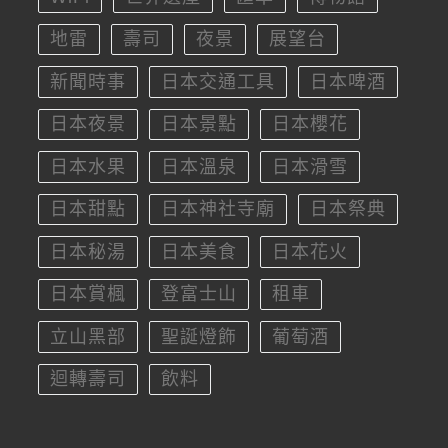
地雷
壽司
夜景
展望台
新聞時事
日本交通工具
日本啤酒
日本夜景
日本景點
日本櫻花
日本水果
日本溫泉
日本滑雪
日本甜點
日本神社寺廟
日本祭典
日本秘湯
日本美食
日本花火
日本賞楓
登富士山
租車
立山黑部
聖誕燈飾
葡萄酒
迴轉壽司
飲料