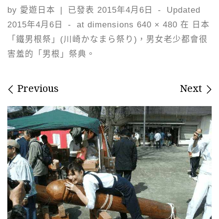
by
愛遊日本
|
已發表
2015年4月6日
-
Updated
2015年4月6日
-
at dimensions
640 × 480
在
日本
「鐵男根祭」(川崎かなまら祭り)，男女老少都會很
害羞的「男根」祭典。
Images navigation
Previous
Next