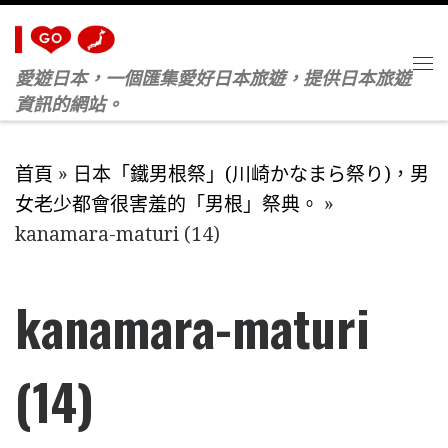
Skip to content
愛遊日本，一個匯集愛好日本旅遊，提供日本旅遊
M
資訊的網站。
首頁
»
日本「鐵男根祭」(川崎かなまら祭り)，男
女老少都會很害羞的「男根」祭典。
»
kanamara-maturi (14)
kanamara-maturi
(14)