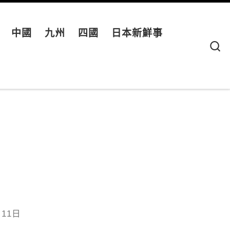
中國
九州
四國
日本新鮮事
S
月11日