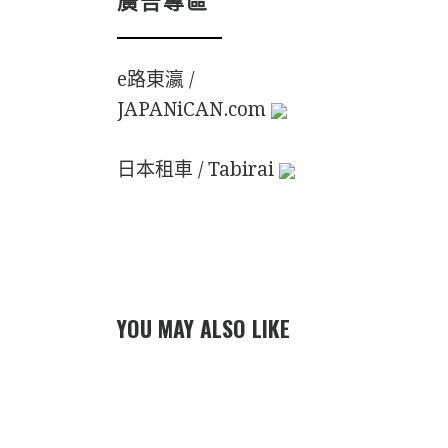
e路東瀛 /
JAPANiCAN.com
日本租車 / Tabirai
YOU MAY ALSO LIKE