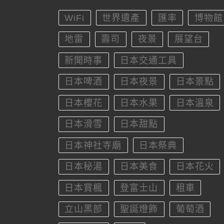
WiFi
世界遺產
匯率
博物館
地雷
壽司
夜景
展望台
新聞時事
日本交通工具
日本啤酒
日本夜景
日本景點
日本櫻花
日本水果
日本溫泉
日本滑雪
日本甜點
日本神社寺廟
日本祭典
日本秘湯
日本美食
日本花火
日本賞楓
登富士山
租車
立山黑部
聖誕燈飾
葡萄酒