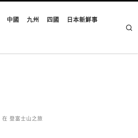
中國
九州
四國
日本新鮮事
S
0
在
登富士山之旅